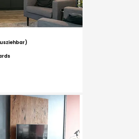
ausziehbar)
ards