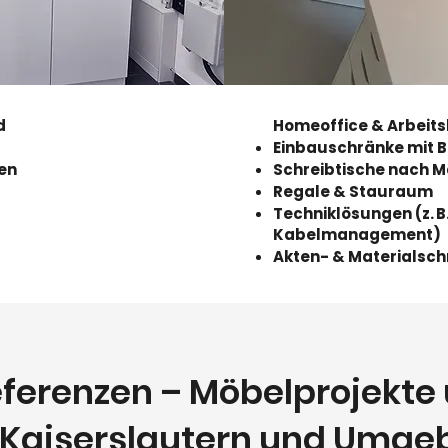
d
Homeoffice & Arbeits
Einbauschränke mit B
en
Schreibtische nach 
Regale & Stauraum
Techniklösungen (z. B
Kabelmanagement)
Akten- & Materialsc
Referenzen – Möbelprojekt
 Kaiserslautern und Umge