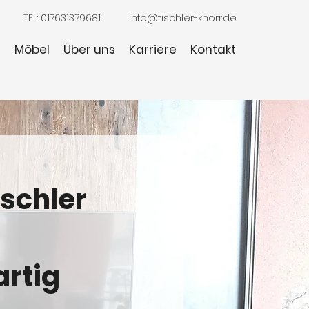
TEL: 017631379681
info@tischler-knorr.de
n
Möbel
Über uns
Karriere
Kontakt
schler
artig