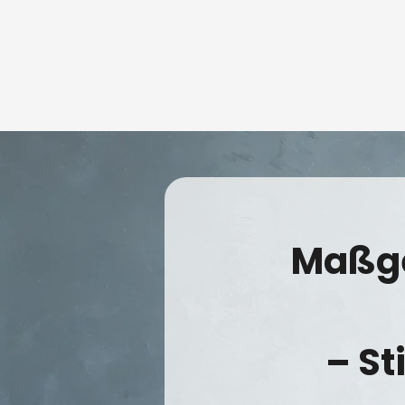
Maßge
– St