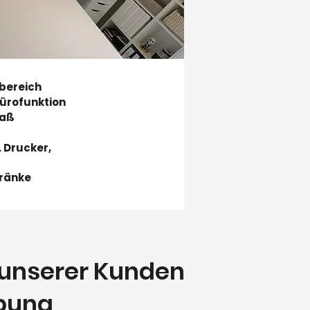
bereich
ürofunktion
Maß
. Drucker,
hränke
e unserer Kunden
bung