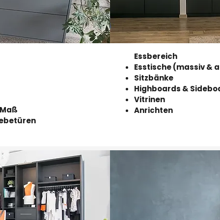
Essbereich
r
Esstische (massiv & 
Sitzbänke
Highboards & Sidebo
Vitrinen
h Maß
Anrichten
iebetüren