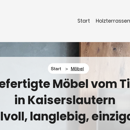
Start
Holzterrasse
Start
>
Möbel
fertigte Möbel vom Ti
in Kaiserslautern
ilvoll, langlebig, einzig